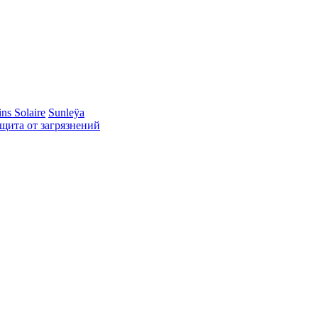
ns Solaire
Sunleÿa
ащита от загрязнений