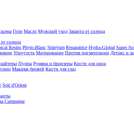
сьоны
Гели
Масло
Мужской уход
Защита от солнца
 от солнца
ical Resins
Phyto-Blanc
Sisleÿum
Reparatrice
Hydra-Global
Super Soi
ияние
Упругость
Матирование
Против пигментации
Детокс и з
лайтеры
Пудры
Румяна и бронзеры
Кисти для лица
есниц
Макияж бровей
Кисти для глаз
e
Soir d'Orient
ранты
ча Campagne