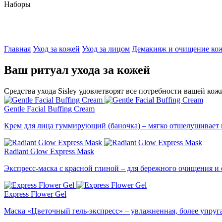
Наборы
Главная
Уход за кожей
Уход за лицом
Демакияж и очищение ко
Ваш ритуал ухода за кожей
Средства ухода Sisley удовлетворят все потребности вашей ко
Gentle Facial Buffing Cream
Крем для лица гуммирующий (баночка) – мягко отшелушивает 
Radiant Glow Express Mask
Экспресс-маска с красной глиной – для бережного очищения и
Express Flower Gel
Маска «Цветочный гель-экспресс» – увлажненная, более упруга