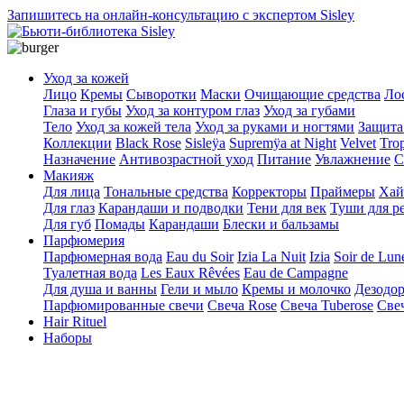
Запишитесь на онлайн-консультацию с экспертом Sisley
Уход за кожей
Лицо
Кремы
Сыворотки
Маски
Очищающие средства
Ло
Глаза и губы
Уход за контуром глаз
Уход за губами
Тело
Уход за кожей тела
Уход за руками и ногтями
Защита
Коллекции
Black Rose
Sisleÿa
Supremÿa at Night
Velvet
Trop
Назначение
Антивозрастной уход
Питание
Увлажнение
С
Макияж
Для лица
Тональные средства
Корректоры
Праймеры
Хай
Для глаз
Карандаши и подводки
Тени для век
Туши для р
Для губ
Помады
Карандаши
Блески и бальзамы
Парфюмерия
Парфюмерная вода
Eau du Soir
Izia La Nuit
Izia
Soir de Lun
Туалетная вода
Les Eaux Rêvées
Eau de Campagne
Для душа и ванны
Гели и мыло
Кремы и молочко
Дезодо
Парфюмированные свечи
Свеча Rose
Свеча Tuberose
Све
Hair Rituel
Наборы