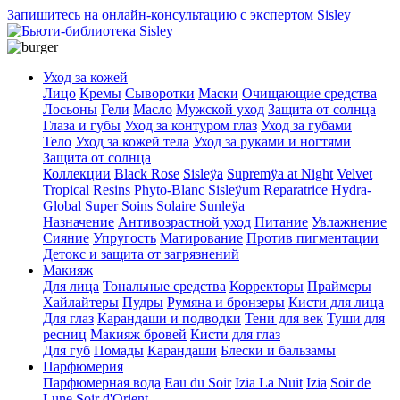
Запишитесь на онлайн-консультацию с экспертом Sisley
Уход за кожей
Лицо
Кремы
Сыворотки
Маски
Очищающие средства
Лосьоны
Гели
Масло
Мужской уход
Защита от солнца
Глаза и губы
Уход за контуром глаз
Уход за губами
Тело
Уход за кожей тела
Уход за руками и ногтями
Защита от солнца
Коллекции
Black Rose
Sisleÿa
Supremÿa at Night
Velvet
Tropical Resins
Phyto-Blanc
Sisleÿum
Reparatrice
Hydra-
Global
Super Soins Solaire
Sunleÿa
Назначение
Антивозрастной уход
Питание
Увлажнение
Сияние
Упругость
Матирование
Против пигментации
Детокс и защита от загрязнений
Макияж
Для лица
Тональные средства
Корректоры
Праймеры
Хайлайтеры
Пудры
Румяна и бронзеры
Кисти для лица
Для глаз
Карандаши и подводки
Тени для век
Туши для
ресниц
Макияж бровей
Кисти для глаз
Для губ
Помады
Карандаши
Блески и бальзамы
Парфюмерия
Парфюмерная вода
Eau du Soir
Izia La Nuit
Izia
Soir de
Lune
Soir d'Orient