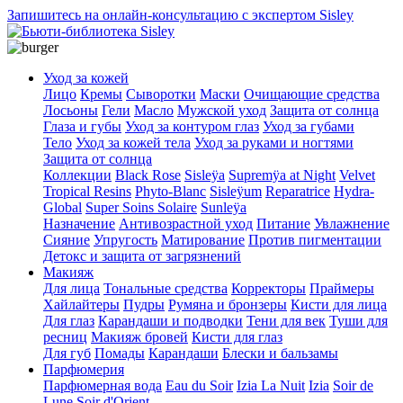
Запишитесь на онлайн-консультацию с экспертом Sisley
Уход за кожей
Лицо
Кремы
Сыворотки
Маски
Очищающие средства
Лосьоны
Гели
Масло
Мужской уход
Защита от солнца
Глаза и губы
Уход за контуром глаз
Уход за губами
Тело
Уход за кожей тела
Уход за руками и ногтями
Защита от солнца
Коллекции
Black Rose
Sisleÿa
Supremÿa at Night
Velvet
Tropical Resins
Phyto-Blanc
Sisleÿum
Reparatrice
Hydra-
Global
Super Soins Solaire
Sunleÿa
Назначение
Антивозрастной уход
Питание
Увлажнение
Сияние
Упругость
Матирование
Против пигментации
Детокс и защита от загрязнений
Макияж
Для лица
Тональные средства
Корректоры
Праймеры
Хайлайтеры
Пудры
Румяна и бронзеры
Кисти для лица
Для глаз
Карандаши и подводки
Тени для век
Туши для
ресниц
Макияж бровей
Кисти для глаз
Для губ
Помады
Карандаши
Блески и бальзамы
Парфюмерия
Парфюмерная вода
Eau du Soir
Izia La Nuit
Izia
Soir de
Lune
Soir d'Orient