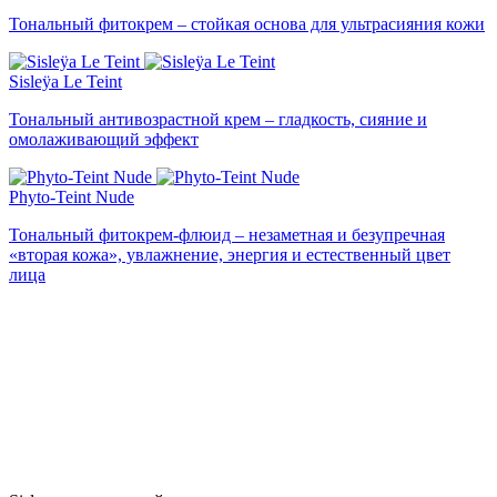
Тональный фитокрем – стойкая основа для ультрасияния кожи
Sisleÿa Le Teint
Тональный антивозрастной крем – гладкость, сияние и
омолаживающий эффект
Phyto-Teint Nude
Тональный фитокрем-флюид – незаметная и безупречная
«вторая кожа», увлажнение, энергия и естественный цвет
лица