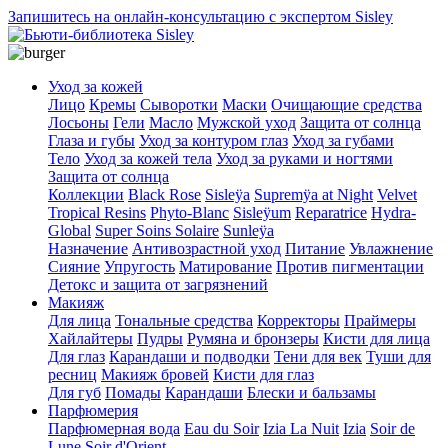
Запишитесь на онлайн-консультацию с экспертом Sisley
Уход за кожей
Лицо
Кремы
Сыворотки
Маски
Очищающие средства
Лосьоны
Гели
Масло
Мужской уход
Защита от солнца
Глаза и губы
Уход за контуром глаз
Уход за губами
Тело
Уход за кожей тела
Уход за руками и ногтями
Защита от солнца
Коллекции
Black Rose
Sisleÿa
Supremÿa at Night
Velvet
Tropical Resins
Phyto-Blanc
Sisleÿum
Reparatrice
Hydra-
Global
Super Soins Solaire
Sunleÿa
Назначение
Антивозрастной уход
Питание
Увлажнение
Сияние
Упругость
Матирование
Против пигментации
Детокс и защита от загрязнений
Макияж
Для лица
Тональные средства
Корректоры
Праймеры
Хайлайтеры
Пудры
Румяна и бронзеры
Кисти для лица
Для глаз
Карандаши и подводки
Тени для век
Туши для
ресниц
Макияж бровей
Кисти для глаз
Для губ
Помады
Карандаши
Блески и бальзамы
Парфюмерия
Парфюмерная вода
Eau du Soir
Izia La Nuit
Izia
Soir de
Lune
Soir d'Orient