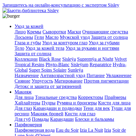
Запишитесь на онлайн-консультацию с экспертом Sisley
Уход за кожей
Лицо
Кремы
Сыворотки
Маски
Очищающие средства
Лосьоны
Гели
Масло
Мужской уход
Защита от солнца
Глаза и губы
Уход за контуром глаз
Уход за губами
Тело
Уход за кожей тела
Уход за руками и ногтями
Защита от солнца
Коллекции
Black Rose
Sisleÿa
Supremÿa at Night
Velvet
Tropical Resins
Phyto-Blanc
Sisleÿum
Reparatrice
Hydra-
Global
Super Soins Solaire
Sunleÿa
Назначение
Антивозрастной уход
Питание
Увлажнение
Сияние
Упругость
Матирование
Против пигментации
Детокс и защита от загрязнений
Макияж
Для лица
Тональные средства
Корректоры
Праймеры
Хайлайтеры
Пудры
Румяна и бронзеры
Кисти для лица
Для глаз
Карандаши и подводки
Тени для век
Туши для
ресниц
Макияж бровей
Кисти для глаз
Для губ
Помады
Карандаши
Блески и бальзамы
Парфюмерия
Парфюмерная вода
Eau du Soir
Izia La Nuit
Izia
Soir de
Lune
Soir d'Orient