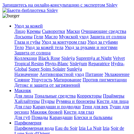
Запишитесь на онлайн-консультацию с экспертом Sisley
Уход за кожей
Лицо
Кремы
Сыворотки
Маски
Очищающие средства
Лосьоны
Гели
Масло
Мужской уход
Защита от солнца
Глаза и губы
Уход за контуром глаз
Уход за губами
Тело
Уход за кожей тела
Уход за руками и ногтями
Защита от солнца
Коллекции
Black Rose
Sisleÿa
Supremÿa at Night
Velvet
Tropical Resins
Phyto-Blanc
Sisleÿum
Reparatrice
Hydra-
Global
Super Soins Solaire
Sunleÿa
Назначение
Антивозрастной уход
Питание
Увлажнение
Сияние
Упругость
Матирование
Против пигментации
Детокс и защита от загрязнений
Макияж
Для лица
Тональные средства
Корректоры
Праймеры
Хайлайтеры
Пудры
Румяна и бронзеры
Кисти для лица
Для глаз
Карандаши и подводки
Тени для век
Туши для
ресниц
Макияж бровей
Кисти для глаз
Для губ
Помады
Карандаши
Блески и бальзамы
Парфюмерия
Парфюмерная вода
Eau du Soir
Izia La Nuit
Izia
Soir de
Lune
Soir d'Orient