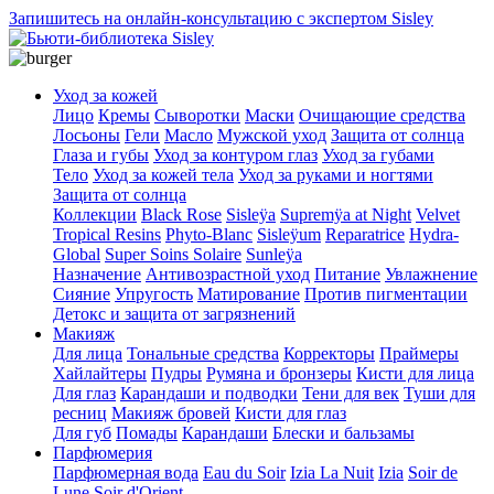
Запишитесь на онлайн-консультацию с экспертом Sisley
Уход за кожей
Лицо
Кремы
Сыворотки
Маски
Очищающие средства
Лосьоны
Гели
Масло
Мужской уход
Защита от солнца
Глаза и губы
Уход за контуром глаз
Уход за губами
Тело
Уход за кожей тела
Уход за руками и ногтями
Защита от солнца
Коллекции
Black Rose
Sisleÿa
Supremÿa at Night
Velvet
Tropical Resins
Phyto-Blanc
Sisleÿum
Reparatrice
Hydra-
Global
Super Soins Solaire
Sunleÿa
Назначение
Антивозрастной уход
Питание
Увлажнение
Сияние
Упругость
Матирование
Против пигментации
Детокс и защита от загрязнений
Макияж
Для лица
Тональные средства
Корректоры
Праймеры
Хайлайтеры
Пудры
Румяна и бронзеры
Кисти для лица
Для глаз
Карандаши и подводки
Тени для век
Туши для
ресниц
Макияж бровей
Кисти для глаз
Для губ
Помады
Карандаши
Блески и бальзамы
Парфюмерия
Парфюмерная вода
Eau du Soir
Izia La Nuit
Izia
Soir de
Lune
Soir d'Orient