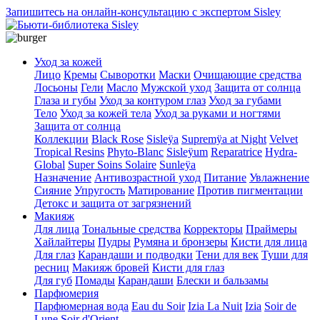
Запишитесь на онлайн-консультацию с экспертом Sisley
Уход за кожей
Лицо
Кремы
Сыворотки
Маски
Очищающие средства
Лосьоны
Гели
Масло
Мужской уход
Защита от солнца
Глаза и губы
Уход за контуром глаз
Уход за губами
Тело
Уход за кожей тела
Уход за руками и ногтями
Защита от солнца
Коллекции
Black Rose
Sisleÿa
Supremÿa at Night
Velvet
Tropical Resins
Phyto-Blanc
Sisleÿum
Reparatrice
Hydra-
Global
Super Soins Solaire
Sunleÿa
Назначение
Антивозрастной уход
Питание
Увлажнение
Сияние
Упругость
Матирование
Против пигментации
Детокс и защита от загрязнений
Макияж
Для лица
Тональные средства
Корректоры
Праймеры
Хайлайтеры
Пудры
Румяна и бронзеры
Кисти для лица
Для глаз
Карандаши и подводки
Тени для век
Туши для
ресниц
Макияж бровей
Кисти для глаз
Для губ
Помады
Карандаши
Блески и бальзамы
Парфюмерия
Парфюмерная вода
Eau du Soir
Izia La Nuit
Izia
Soir de
Lune
Soir d'Orient