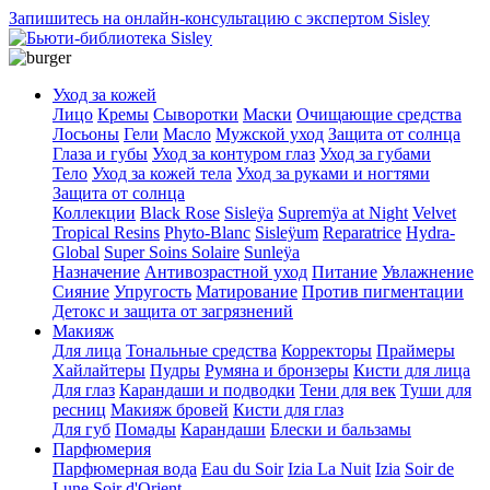
Запишитесь на онлайн-консультацию с экспертом Sisley
Уход за кожей
Лицо
Кремы
Сыворотки
Маски
Очищающие средства
Лосьоны
Гели
Масло
Мужской уход
Защита от солнца
Глаза и губы
Уход за контуром глаз
Уход за губами
Тело
Уход за кожей тела
Уход за руками и ногтями
Защита от солнца
Коллекции
Black Rose
Sisleÿa
Supremÿa at Night
Velvet
Tropical Resins
Phyto-Blanc
Sisleÿum
Reparatrice
Hydra-
Global
Super Soins Solaire
Sunleÿa
Назначение
Антивозрастной уход
Питание
Увлажнение
Сияние
Упругость
Матирование
Против пигментации
Детокс и защита от загрязнений
Макияж
Для лица
Тональные средства
Корректоры
Праймеры
Хайлайтеры
Пудры
Румяна и бронзеры
Кисти для лица
Для глаз
Карандаши и подводки
Тени для век
Туши для
ресниц
Макияж бровей
Кисти для глаз
Для губ
Помады
Карандаши
Блески и бальзамы
Парфюмерия
Парфюмерная вода
Eau du Soir
Izia La Nuit
Izia
Soir de
Lune
Soir d'Orient