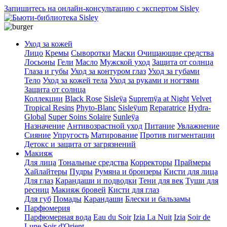
Запишитесь на онлайн-консультацию с экспертом Sisley
Уход за кожей
Лицо
Кремы
Сыворотки
Маски
Очищающие средства
Лосьоны
Гели
Масло
Мужской уход
Защита от солнца
Глаза и губы
Уход за контуром глаз
Уход за губами
Тело
Уход за кожей тела
Уход за руками и ногтями
Защита от солнца
Коллекции
Black Rose
Sisleÿa
Supremÿa at Night
Velvet
Tropical Resins
Phyto-Blanc
Sisleÿum
Reparatrice
Hydra-
Global
Super Soins Solaire
Sunleÿa
Назначение
Антивозрастной уход
Питание
Увлажнение
Сияние
Упругость
Матирование
Против пигментации
Детокс и защита от загрязнений
Макияж
Для лица
Тональные средства
Корректоры
Праймеры
Хайлайтеры
Пудры
Румяна и бронзеры
Кисти для лица
Для глаз
Карандаши и подводки
Тени для век
Туши для
ресниц
Макияж бровей
Кисти для глаз
Для губ
Помады
Карандаши
Блески и бальзамы
Парфюмерия
Парфюмерная вода
Eau du Soir
Izia La Nuit
Izia
Soir de
Lune
Soir d'Orient