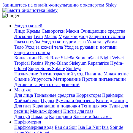
Запишитесь на онлайн-консультацию с экспертом Sisley
Уход за кожей
Лицо
Кремы
Сыворотки
Маски
Очищающие средства
Лосьоны
Гели
Масло
Мужской уход
Защита от солнца
Глаза и губы
Уход за контуром глаз
Уход за губами
Тело
Уход за кожей тела
Уход за руками и ногтями
Защита от солнца
Коллекции
Black Rose
Sisleÿa
Supremÿa at Night
Velvet
Tropical Resins
Phyto-Blanc
Sisleÿum
Reparatrice
Hydra-
Global
Super Soins Solaire
Sunleÿa
Назначение
Антивозрастной уход
Питание
Увлажнение
Сияние
Упругость
Матирование
Против пигментации
Детокс и защита от загрязнений
Макияж
Для лица
Тональные средства
Корректоры
Праймеры
Хайлайтеры
Пудры
Румяна и бронзеры
Кисти для лица
Для глаз
Карандаши и подводки
Тени для век
Туши для
ресниц
Макияж бровей
Кисти для глаз
Для губ
Помады
Карандаши
Блески и бальзамы
Парфюмерия
Парфюмерная вода
Eau du Soir
Izia La Nuit
Izia
Soir de
Lune
Soir d'Orient