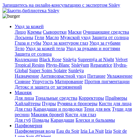
Запишитесь на онлайн-консультацию с экспертом Sisley
Уход за кожей
Лицо
Кремы
Сыворотки
Маски
Очищающие средства
Лосьоны
Гели
Масло
Мужской уход
Защита от солнца
Глаза и губы
Уход за контуром глаз
Уход за губами
Тело
Уход за кожей тела
Уход за руками и ногтями
Защита от солнца
Коллекции
Black Rose
Sisleÿa
Supremÿa at Night
Velvet
Tropical Resins
Phyto-Blanc
Sisleÿum
Reparatrice
Hydra-
Global
Super Soins Solaire
Sunleÿa
Назначение
Антивозрастной уход
Питание
Увлажнение
Сияние
Упругость
Матирование
Против пигментации
Детокс и защита от загрязнений
Макияж
Для лица
Тональные средства
Корректоры
Праймеры
Хайлайтеры
Пудры
Румяна и бронзеры
Кисти для лица
Для глаз
Карандаши и подводки
Тени для век
Туши для
ресниц
Макияж бровей
Кисти для глаз
Для губ
Помады
Карандаши
Блески и бальзамы
Парфюмерия
Парфюмерная вода
Eau du Soir
Izia La Nuit
Izia
Soir de
Lune
Soir d'Orient