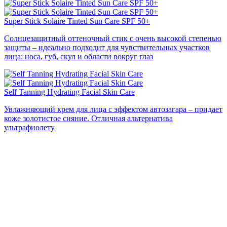
Super Stick Solaire Tinted Sun Care SPF 50+
Солнцезащитный оттеночный стик с очень высокой степенью
защиты – идеально подходит для чувствительных участков
лица: носа, губ, скул и области вокруг глаз
Self Tanning Hydrating Facial Skin Care
Увлажняющий крем для лица с эффектом автозагара – придает
коже золотистое сияние. Отличная альтернатива
ультрафиолету