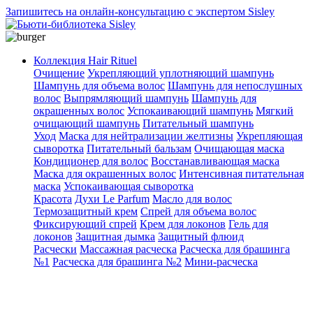
Запишитесь на онлайн-консультацию с экспертом Sisley
Коллекция Hair Rituel
Очищение
Укрепляющий уплотняющий шампунь
Шампунь для объема волос
Шампунь для непослушных
волос
Выпрямляющий шампунь
Шампунь для
окрашенных волос
Успокаивающий шампунь
Мягкий
очищающий шампунь
Питательный шампунь
Уход
Маска для нейтрализации желтизны
Укрепляющая
сыворотка
Питательный бальзам
Очищающая маска
Кондиционер для волос
Восстанавливающая маска
Маска для окрашенных волос
Интенсивная питательная
маска
Успокаивающая сыворотка
Красота
Духи Le Parfum
Масло для волос
Термозащитный крем
Спрей для объема волос
Фиксирующий спрей
Крем для локонов
Гель для
локонов
Защитная дымка
Защитный флюид
Расчески
Массажная расческа
Расческа для брашинга
№1
Расческа для брашинга №2
Мини-расческа