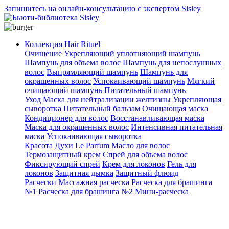
Запишитесь на онлайн-консультацию с экспертом Sisley
Коллекция Hair Rituel
Очищение
Укрепляющий уплотняющий шампунь
Шампунь для объема волос
Шампунь для непослушных
волос
Выпрямляющий шампунь
Шампунь для
окрашенных волос
Успокаивающий шампунь
Мягкий
очищающий шампунь
Питательный шампунь
Уход
Маска для нейтрализации желтизны
Укрепляющая
сыворотка
Питательный бальзам
Очищающая маска
Кондиционер для волос
Восстанавливающая маска
Маска для окрашенных волос
Интенсивная питательная
маска
Успокаивающая сыворотка
Красота
Духи Le Parfum
Масло для волос
Термозащитный крем
Спрей для объема волос
Фиксирующий спрей
Крем для локонов
Гель для
локонов
Защитная дымка
Защитный флюид
Расчески
Массажная расческа
Расческа для брашинга
№1
Расческа для брашинга №2
Мини-расческа