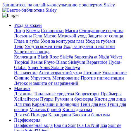
Запишитесь на онлайн-консультацию с экспертом Sisley
Уход за кожей
Лицо
Кремы
Сыворотки
Маски
Очищающие средства
Лосьоны
Гели
Масло
Мужской уход
Защита от солнца
Глаза и губы
Уход за контуром глаз
Уход за губами
Тело
Уход за кожей тела
Уход за руками и ногтями
Защита от солнца
Коллекции
Black Rose
Sisleÿa
Supremÿa at Night
Velvet
Tropical Resins
Phyto-Blanc
Sisleÿum
Reparatrice
Hydra-
Global
Super Soins Solaire
Sunleÿa
Назначение
Антивозрастной уход
Питание
Увлажнение
Сияние
Упругость
Матирование
Против пигментации
Детокс и защита от загрязнений
Макияж
Для лица
Тональные средства
Корректоры
Праймеры
Хайлайтеры
Пудры
Румяна и бронзеры
Кисти для лица
Для глаз
Карандаши и подводки
Тени для век
Туши для
ресниц
Макияж бровей
Кисти для глаз
Для губ
Помады
Карандаши
Блески и бальзамы
Парфюмерия
Парфюмерная вода
Eau du Soir
Izia La Nuit
Izia
Soir de
Lune
Soir d'Orient